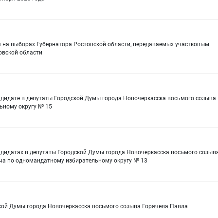
 на выборах Губернатора Ростовской области, передаваемых участковым
овской области
ндидате в депутаты Городской Думы города Новочеркасска восьмого созыва
ьному округу № 15
ндидатах в депутаты Городской Думы города Новочеркасска восьмого созыв
ича по одномандатному избирательному округу № 13
кой Думы города Новочеркасска восьмого созыва Горячева Павла