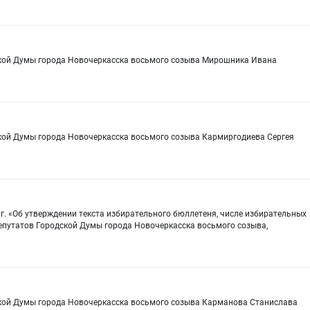
ской Думы города Новочеркасска восьмого созыва Мирошника Ивана
кой Думы города Новочеркасска восьмого созыва Кармиргодиева Сергея
 г. «Об утверждении текста избирательного бюллетеня, числе избирательных
епутатов Городской Думы города Новочеркасска восьмого созыва,
ской Думы города Новочеркасска восьмого созыва Карманова Станислава