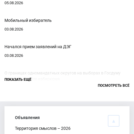
05.08.2026
Мобильный избиратель
03.08.2026
Начался прием заявлений на ДЭГ
03.08.2026
О границах одномандатных округов на выборах в Госдуму
узнайте на сайте избиркома
ПОКАЗАТЬ ЕЩЁ
ПОСМОТРЕТЬ ВСЁ
29.07.2026
На сайте избиркома действует раздел с информацией о
кандидатах в депутаты Государственной Думы
Объявления
28.07.2026
Территория смыслов – 2026