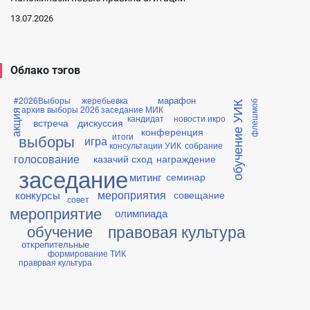
13.07.2026
Облако тэгов
марафон
#2026Выборы
жеребьевка
флешмоб
обучение УИК
архив
выборы 2026
заседание МИК
акция
кандидат
новости икро
встреча
дискуссия
конференция
итоги
выборы
игра
консультации УИК
собрание
голосование
казачий сход
награждение
заседание
митинг
семинар
мероприятия
конкурсы
совещание
совет
мероприятие
олимпиада
правовая культура
обучение
открепительные
формирование ТИК
праврвая культура