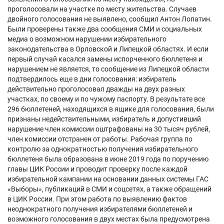
проголосовали на участке по месту жительства. Случаев
двойного голосования не выявлено, сообщил Антон Лопатин.
Были проверены также два сообщения СМИ и социальных
медиа о возможном нарушении избирательного
законодательства в Орловской и Липецкой областях. И если
первый случай касался замены испорченного бюллетеня и
нарушением не является, то сообщение из Липецкой области
подтвердилось еще в дни голосования: избиратель
действительно проголосовал дважды на двух разных
участках, по своему и по чужому паспорту. В результате все
296 бюллетеней, находящихся в ящике для голосования, были
признаны недействительными, избиратель и допустивший
нарушение член комиссии оштрафованы на 30 тысяч рублей,
член комиссии отстранен от работы. Рабочая группа по
контролю за однократностью получения избирательного
бюллетеня была образована в июне 2019 года по поручению
главы ЦИК России и проводит проверку после каждой
избирательной кампании на основании данных системы ГАС
«Выборы», публикаций в СМИ и соцсетях, а также обращений
в ЦИК России. При этом работа по выявлению фактов
неоднократного получения избирателями бюллетеней и
возможного голосования в двух местах была предусмотрена