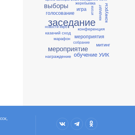
жеребьевка
выборы
конкурсы
кандидат
игра
итоги
голосование
заседание
новости икро
конференция
казачий сход
мероприятия
марафон
собрание
митинг
мероприятие
обучение УИК
награждение
сск,