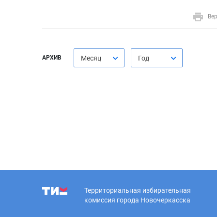
Вер
АРХИВ
Месяц
Год
Территориальная избирательная
комиссия города Новочеркасска