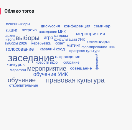
Облако тэгов
#2026Выборы
дискуссия
конференция
семинар
акция
встреча
заседание МИК
мероприятия
архив
кандидат
выборы
игра
итоги
консультации УИК
олимпиада
выборы 2026
жеребьевка
совет
митинг
формирование ТИК
голосование
казачий сход
праврвая культура
заседание
награждение
флешмоб
новости икро
собрание
конкурсы
мероприятие
совещание
марафон
обучение УИК
правовая культура
обучение
открепительные