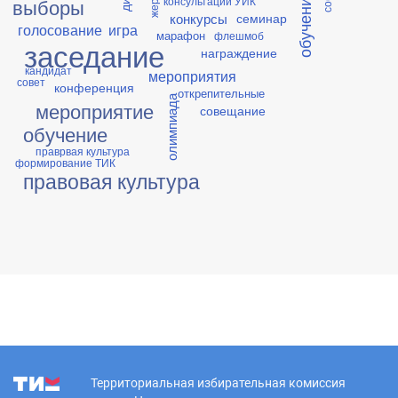
обучение УИК
консультации УИК
выборы
конкурсы
семинар
голосование
игра
марафон
флешмоб
заседание
награждение
кандидат
мероприятия
совет
конференция
открепительные
олимпиада
мероприятие
совещание
обучение
праврвая культура
формирование ТИК
правовая культура
Территориальная избирательная комиссия