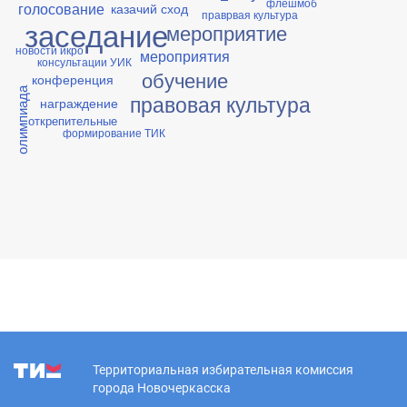
флешмоб
голосование
казачий сход
праврвая культура
заседание
мероприятие
новости икро
мероприятия
консультации УИК
обучение
конференция
олимпиада
правовая культура
награждение
открепительные
формирование ТИК
Территориальная избирательная комиссия
города Новочеркасска