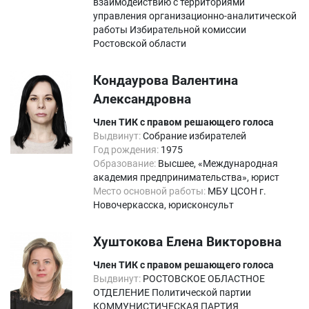
взаимодействию с территориями
управления организационно-аналитической
работы Избирательной комиссии
Ростовской области
Кондаурова Валентина
Александровна
Член ТИК с правом решающего голоса
Выдвинут:
Собрание избирателей
Год рождения:
1975
Образование:
Высшее, «Международная
академия предпринимательства», юрист
Место основной работы:
МБУ ЦСОН г.
Новочеркасска, юрисконсульт
Хуштокова Елена Викторовна
Член ТИК с правом решающего голоса
Выдвинут:
РОСТОВСКОЕ ОБЛАСТНОЕ
ОТДЕЛЕНИЕ Политической партии
КОММУНИСТИЧЕСКАЯ ПАРТИЯ