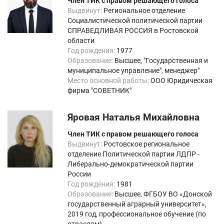
Член ТИК с правом решающего голоса
Выдвинут:
Региональное отделение
Социалистической политической партии
СПРАВЕДЛИВАЯ РОССИЯ в Ростовской
области
Год рождения:
1977
Образование:
Высшее, "Государственная и
муниципальное управление", менеджер"
Место основной работы:
ООО Юридическая
фирма "СОВЕТНИК"
Яровая Наталья Михайловна
Член ТИК с правом решающего голоса
Выдвинут:
Ростовское региональное
отделение Политической партии ЛДПР -
Либерально-демократической партии
России
Год рождения:
1981
Образование:
Высшее, ФГБОУ ВО «Донской
государственный аграрный университет»,
2019 год, профессиональное обучение (по