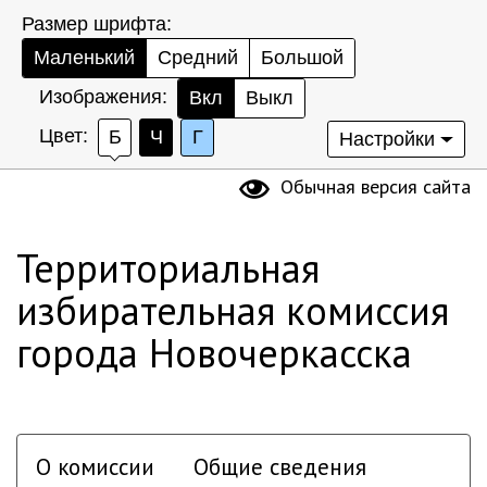
Размер шрифта:
Маленький
Средний
Большой
Изображения:
Вкл
Выкл
Цвет:
Б
Ч
Г
Настройки
Обычная версия сайта
Территориальная
избирательная комиссия
города Новочеркасска
О комиссии
Общие сведения