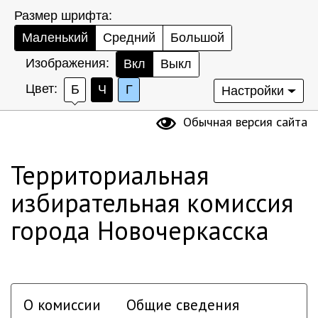
Размер шрифта:
Маленький
Средний
Большой
Изображения:
Вкл
Выкл
Цвет:
Б
Ч
Г
Настройки
Обычная версия сайта
Территориальная
избирательная комиссия
города Новочеркасска
О комиссии
Общие сведения