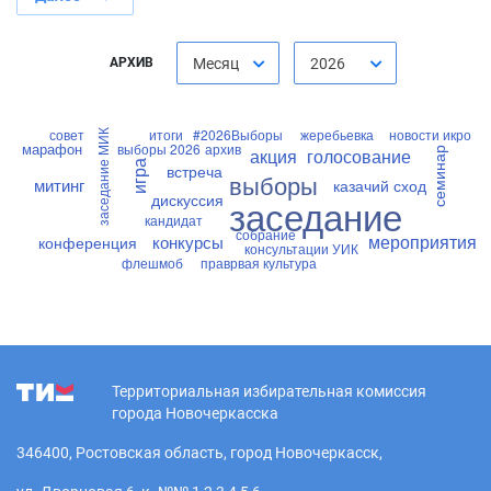
АРХИВ
Месяц
2026
совет
итоги
#2026Выборы
жеребьевка
новости икро
заседание МИК
марафон
выборы 2026
архив
акция
голосование
семинар
игра
встреча
выборы
митинг
казачий сход
дискуссия
заседание
кандидат
собрание
мероприятия
конкурсы
конференция
консультации УИК
флешмоб
праврвая культура
Территориальная избирательная комиссия
города Новочеркасска
346400, Ростовская область, город Новочеркасск,