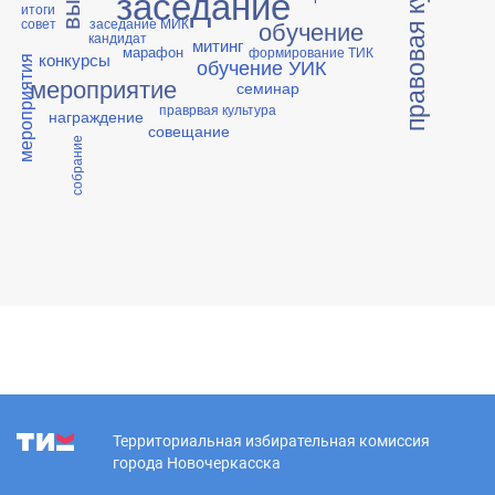
правовая культура
заседание
итоги
совет
заседание МИК
обучение
кандидат
митинг
марафон
формирование ТИК
конкурсы
обучение УИК
мероприятия
мероприятие
семинар
праврвая культура
награждение
совещание
собрание
Территориальная избирательная комиссия
города Новочеркасска