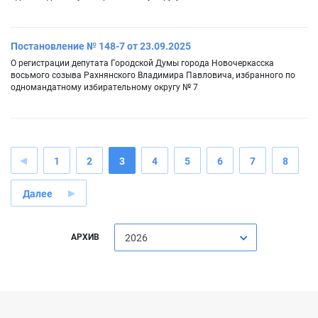
Постановление № 148-7 от 23.09.2025
О регистрации депутата Городской Думы города Новочеркасска
восьмого созыва Рахнянского Владимира Павловича, избранного по
одномандатному избирательному округу № 7
1
2
3
4
5
6
7
8
Далее
АРХИВ
2026