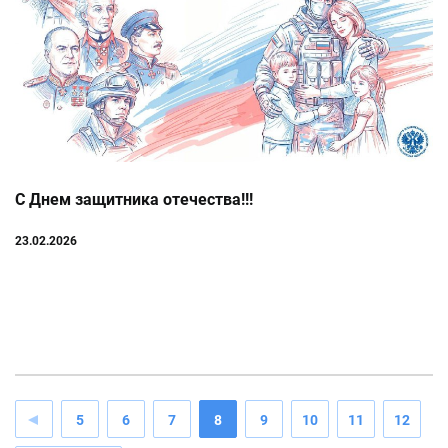
С Днем защитника отечества!!!
23.02.2026
5
6
7
8
9
10
11
12