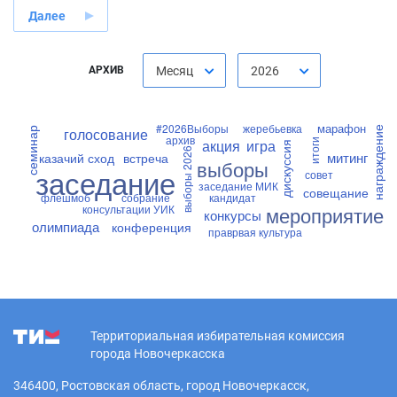
Далее
АРХИВ
Месяц
2026
марафон
#2026Выборы
жеребьевка
награждение
голосование
семинар
архив
акция
игра
итоги
дискуссия
выборы 2026
митинг
казачий сход
встреча
выборы
заседание
совет
заседание МИК
совещание
флешмоб
собрание
кандидат
консультации УИК
мероприятие
конкурсы
олимпиада
конференция
праврвая культура
Территориальная избирательная комиссия
города Новочеркасска
346400, Ростовская область, город Новочеркасск,