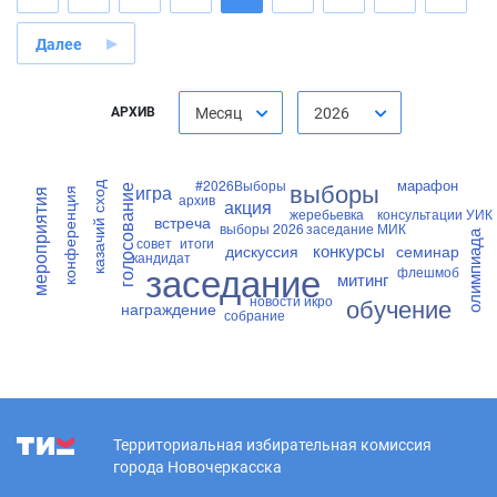
Далее
АРХИВ
Месяц
2026
марафон
#2026Выборы
выборы
игра
казачий сход
голосование
конференция
мероприятия
архив
акция
жеребьевка
консультации УИК
встреча
выборы 2026
заседание МИК
олимпиада
совет
итоги
конкурсы
дискуссия
семинар
кандидат
заседание
флешмоб
митинг
новости икро
обучение
награждение
собрание
Территориальная избирательная комиссия
города Новочеркасска